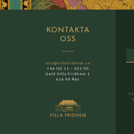
KONTAKTA
OSS
info@villafridhem.se
+46 (0) 11 – 622 00
Getå Villa Fridhem 1
616 90 Åby
Ge
n