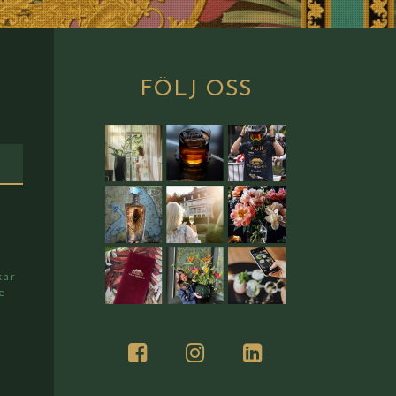
FÖLJ
OSS
kar
te