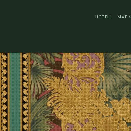
Skip
to
main
HOTELL
MAT 
content