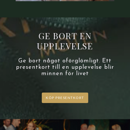
GE BORT EN
UPPLEVELSE
Ge bort något oförglömligt. Ett
presentkort till en upplevelse blir
minnen för livet
KÖP PRESENTKORT
PRINS
CARL