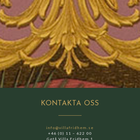
KONTAKTA
OSS
info@villafridhem.se
+46 (0) 11 – 622 00
Getå Villa Fridhem 1