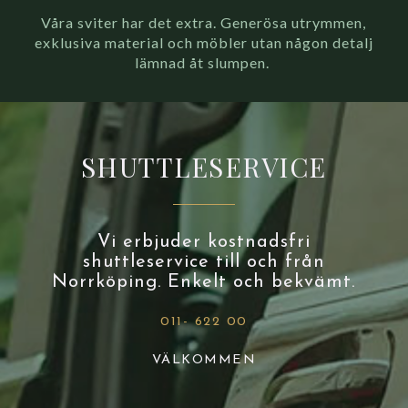
Våra sviter har det extra. Generösa utrymmen,
exklusiva material och möbler utan någon detalj
lämnad åt slumpen.
SHUTTLESERVICE
Vi erbjuder kostnadsfri
shuttleservice till och från
Norrköping. Enkelt och bekvämt.
011- 622 00
VÄLKOMMEN