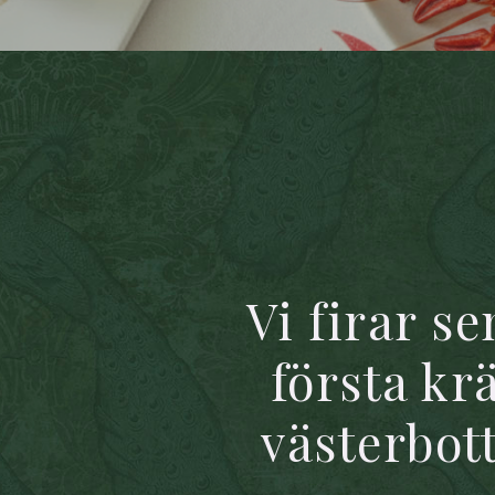
Vi firar 
första kr
västerbot