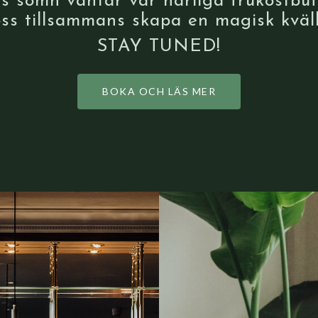
s sömn väntar vår härliga frukostbuf
ss tillsammans skapa en magisk kväll
STAY TUNED!
BOKA OCH LÄS MER