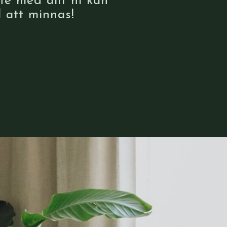
fé med allt ni kan
 att minnas!