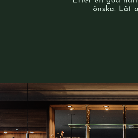
Efter
en god natt
önska.
Låt o