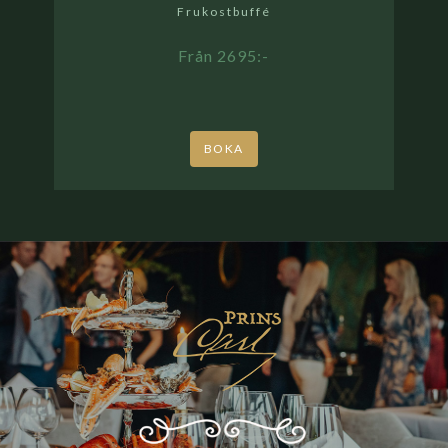
Frukostbuffé
Från 2695:-
BOKA
PRINS
CARL