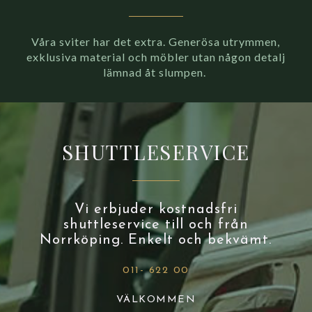
Våra sviter har det extra. Generösa utrymmen,
exklusiva material och möbler utan någon detalj
lämnad åt slumpen.
SHUTTLESERVICE
Vi erbjuder kostnadsfri
shuttleservice till och från
Norrköping. Enkelt och bekvämt.
011- 622 00
VÄLKOMMEN