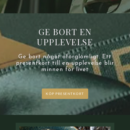
GE BORT EN
UPPLEVELSE
Ge bort något oförglömligt. Ett
presentkort till en upplevelse blir
minnen för livet
KÖP PRESENTKORT